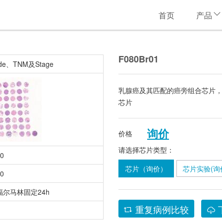
首页
产品
F080Br01
、TNM及Stage
乳腺癌及其匹配的癌旁组合芯片，
芯片
询价
价格
请选择芯片类型：
0
芯片（询价）
芯片实验(询
0
福尔马林固定24h
重复病例比较