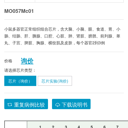
MO057Mc01
小鼠多器官正常组织组合芯片，含大脑、小脑、眼、食道、胃、小
肠、结肠、肝、胰腺、口腔、心脏、肺、肾脏、膀胱、前列腺、睾
丸、子宫、脾脏、胸腺、横纹肌及皮肤，每个器官2到3例
询价
价格
请选择芯片类型：
芯片（询价）
芯片实验(询价)
重复病例比较
下载说明书
1
2
3
4
5
6
7