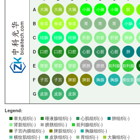
A
大脑
大脑
大脑
小脑
小脑
小脑
眼
B
食道
食道
食道
胃
胃
胃
小肠
C
结肠
结肠
结肠
肝脏
肝脏
肝脏
胰腺
D
口腔
口腔
口腔
心脏
心脏
心脏
肺
E
肾脏
肾脏
肾脏
膀胱
膀胱
前列腺
前列腺
F
子宫
子宫
脾脏
脾脏
胸腺
胸腺
横纹肌
G
皮肤
皮肤
皮肤
Legend:
睾丸组织(-)
唾液腺组织(-)
心肌组织(-)
肺组织(-)
肾脏组织(-)
膀胱组织(-)
前列腺组织(-)
子宫内膜组织(-)
脾脏组织(-)
胸腺组织(-)
横纹肌组织(-)
皮肤组织(-)
胃组织(-)
大脑组织(-)