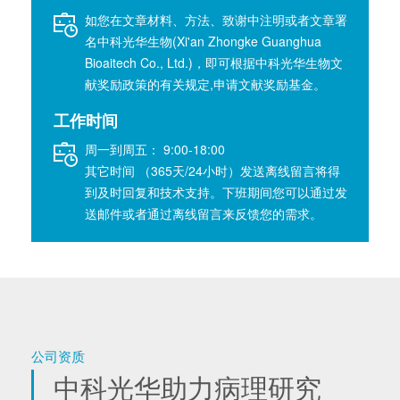
如您在文章材料、方法、致谢中注明或者文章署
名中科光华生物(Xi'an Zhongke Guanghua
Bioaitech Co., Ltd.)，即可根据中科光华生物文
献奖励政策的有关规定,申请文献奖励基金。
工作时间
周一到周五： 9:00-18:00
其它时间 （365天/24小时）发送离线留言将得
到及时回复和技术支持。下班期间您可以通过发
送邮件或者通过离线留言来反馈您的需求。
公司资质
中科光华助力病理研究