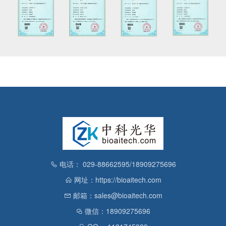
电话： 029-88662595/18909275696
网址：https://bioaitech.com
邮箱：sales@bioaitech.com
微信：18909275696