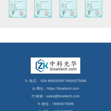
电话： 029-88662595/18909275696
网址：https://bioaitech.com
邮箱：sales@bioaitech.com
微信：18909275696