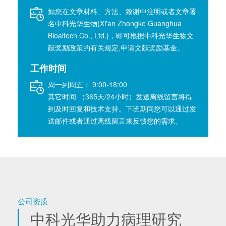
如您在文章材料、方法、致谢中注明或者文章署
名中科光华生物(Xi'an Zhongke Guanghua
Bioaitech Co., Ltd.)，即可根据中科光华生物文
献奖励政策的有关规定,申请文献奖励基金。
工作时间
周一到周五： 9:00-18:00
其它时间 （365天/24小时）发送离线留言将得
到及时回复和技术支持。下班期间您可以通过发
送邮件或者通过离线留言来反馈您的需求。
公司资质
中科光华助力病理研究