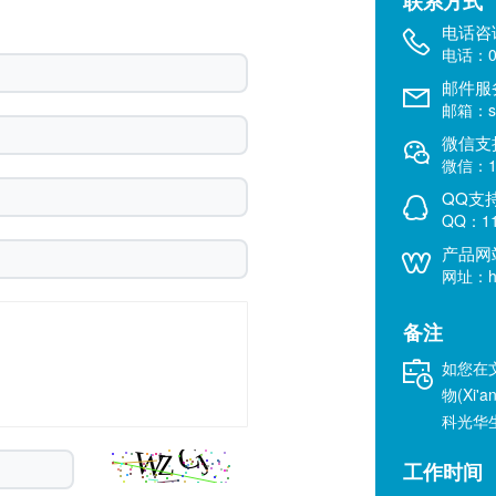
联系方式
电话咨
电话：02
邮件服
邮箱：sal
微信支
微信：18
QQ支
QQ：11
产品网
网址：htt
备注
如您在
物(Xi'a
科光华
工作时间