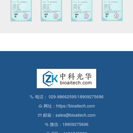
电话： 029-88662595/18909275696
网址：https://bioaitech.com
邮箱：sales@bioaitech.com
微信：18909275696