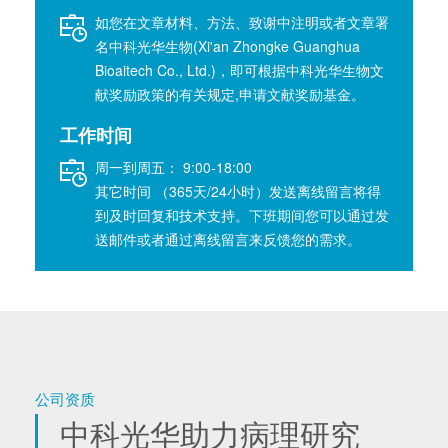
如您在文章材料、方法、致谢中注明或者文章署
名中科光华生物(Xi'an Zhongke Guanghua
Bioaitech Co., Ltd.)，即可根据中科光华生物文
献奖励政策的有关规定,申请文献奖励基金。
工作时间
周一到周五： 9:00-18:00
其它时间 （365天/24小时）发送离线留言将得
到及时回复和技术支持。下班期间您可以通过发
送邮件或者通过离线留言来反馈您的需求。
公司资质
中科光华助力病理研究