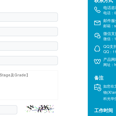
联系方式
电话咨
电话：02
邮件服
邮箱：sal
微信支
微信：18
QQ支
QQ：11
产品网
网址：htt
备注
如您在
物(Xi'a
科光华
工作时间