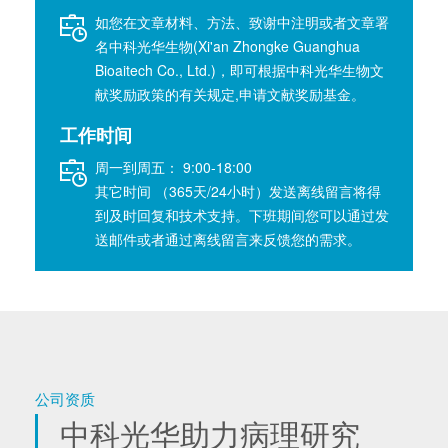
如您在文章材料、方法、致谢中注明或者文章署
名中科光华生物(Xi'an Zhongke Guanghua
Bioaitech Co., Ltd.)，即可根据中科光华生物文
献奖励政策的有关规定,申请文献奖励基金。
工作时间
周一到周五： 9:00-18:00
其它时间 （365天/24小时）发送离线留言将得
到及时回复和技术支持。下班期间您可以通过发
送邮件或者通过离线留言来反馈您的需求。
公司资质
中科光华助力病理研究