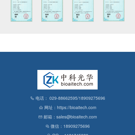
电话： 029-88662595/18909275696
网址：https://bioaitech.com
邮箱：sales@bioaitech.com
微信：18909275696