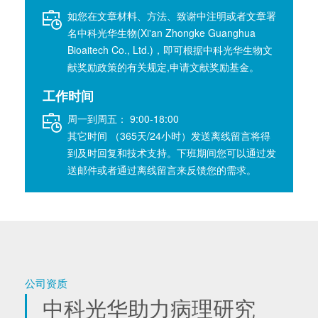
如您在文章材料、方法、致谢中注明或者文章署
名中科光华生物(Xi'an Zhongke Guanghua
Bioaitech Co., Ltd.)，即可根据中科光华生物文
献奖励政策的有关规定,申请文献奖励基金。
工作时间
周一到周五： 9:00-18:00
其它时间 （365天/24小时）发送离线留言将得
到及时回复和技术支持。下班期间您可以通过发
送邮件或者通过离线留言来反馈您的需求。
公司资质
中科光华助力病理研究