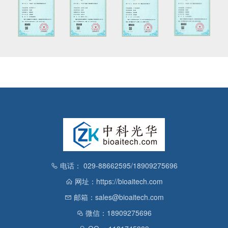
电话： 029-88662595/18909275696
网址：https://bioaitech.com
邮箱：sales@bioaitech.com
微信：18909275696