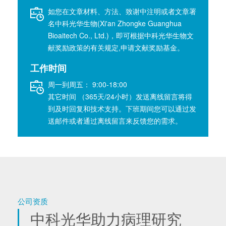
如您在文章材料、方法、致谢中注明或者文章署
名中科光华生物(Xi'an Zhongke Guanghua
Bioaitech Co., Ltd.)，即可根据中科光华生物文
献奖励政策的有关规定,申请文献奖励基金。
工作时间
周一到周五： 9:00-18:00
其它时间 （365天/24小时）发送离线留言将得
到及时回复和技术支持。下班期间您可以通过发
送邮件或者通过离线留言来反馈您的需求。
公司资质
中科光华助力病理研究