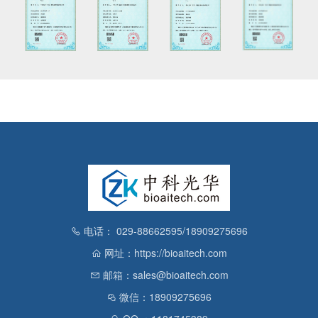
电话： 029-88662595/18909275696
网址：https://bioaitech.com
邮箱：sales@bioaitech.com
微信：18909275696