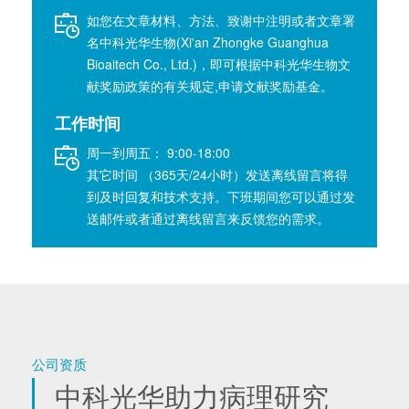
如您在文章材料、方法、致谢中注明或者文章署
名中科光华生物(Xi'an Zhongke Guanghua
Bioaitech Co., Ltd.)，即可根据中科光华生物文
献奖励政策的有关规定,申请文献奖励基金。
工作时间
周一到周五： 9:00-18:00
其它时间 （365天/24小时）发送离线留言将得
到及时回复和技术支持。下班期间您可以通过发
送邮件或者通过离线留言来反馈您的需求。
公司资质
中科光华助力病理研究