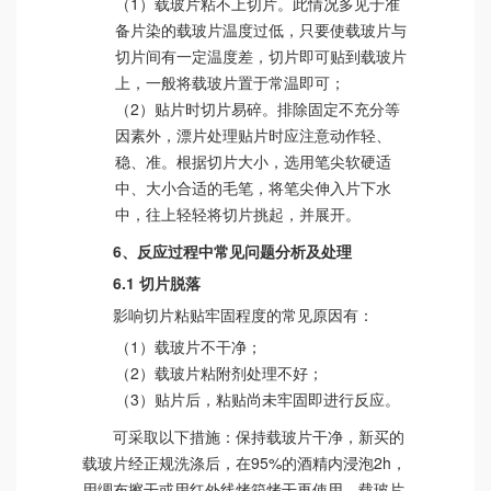
（1）载玻片粘不上切片。此情况多见于准
备片染的载玻片温度过低，只要使载玻片与
切片间有一定温度差，切片即可贴到载玻片
上，一般将载玻片置于常温即可；
（2）贴片时切片易碎。排除固定不充分等
因素外，漂片处理贴片时应注意动作轻、
稳、准。根据切片大小，选用笔尖软硬适
中、大小合适的毛笔，将笔尖伸入片下水
中，往上轻轻将切片挑起，并展开。
6、反应过程中常见问题分析及处理
6.1 切片脱落
影响切片粘贴牢固程度的常见原因有：
（1）载玻片不干净；
（2）载玻片粘附剂处理不好；
（3）贴片后，粘贴尚未牢固即进行反应。
可采取以下措施：保持载玻片干净，新买的
载玻片经正规洗涤后，在95%的酒精内浸泡2h，
用绸布擦干或用红外线烤箱烤干再使用。载玻片