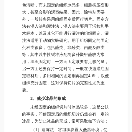
色清晰，而未固定的组织冰晶多，细胞挤压变形
大，甚至会影响观察结果。因此，除特别需要
外，一般较多采用组织固定后再行切片。固定方
法有浸入法和灌注法，浸入法主要用于活检和手
术标本，以及其它不能进行灌注的组织固定。灌
注法适用于动物实验研究。用于组织固定的固定
剂种类很多，包括醛类、非醛类、丙酮及醇类
等，其中以中性缓冲液配制多种聚甲醛较为常
用，组织固定时，一方面固定液要有足够的量，
另一方面还要保持一定时间，一般在快速灌注固
定取材后，多用相同的固定剂再固定4-6h，以使
组织充分固定，这对保持切片的完整性尤为重
要。
2、减少冰晶的形成
未经固定的组织切片时冰晶较多，这是公认
的事实，即使固定后的组织切片仍然会有一定的
冰晶，为防止冰晶的形成，常可采取如下方法：
（1）速冻法：将组织块置入低温环境，使