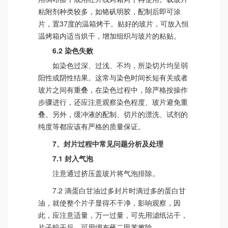
粘附剂种类较多，如铬矾明胶，配制后即可涂
片，置37度的温箱烤干。贴好的玻片，可放入恒
温烤箱内适当烘干，增加组织与玻片的粘贴。
6.2 染色失败
如染色过深、过浅、不均，所染切片均呈弱
阳性或阴性结果。这常与染色时间长短有关或者
玻片之间有重叠，在染色过程中，除严格按操作
步骤进行，还应注意观察染色程度、玻片避免重
叠。另外，缓冲液的配制、切片的漂洗、试剂的
纯度等都应该有严格的质量保证。
7、封片过程中常见问题分析及处理
7.1 封入气泡
注意通过挤压盖玻片将气泡排除。
7.2 滴蛋白甘油过多封片时滴过多的蛋白甘
油，就使整个片子显得不干净，影响观察，因
此，应注意适量，万一过量，可先用滤纸沾干，
片子晾干后，可用绸布蘸二甲苯擦除。