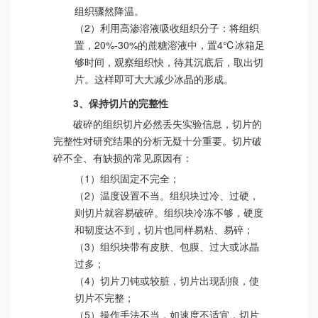
组织骤然降温。
（2）利用高渗溶液吸收组织分子：将组织
置，20%-30%的蔗糖溶液中，置4℃冰箱足
够时间，观察组织快，待其沉底后，取出切
片。这样即可大大减少冰晶的形成。
3、保持切片的完整性
破碎的组织切片必然丢失实验信息，切片的
完整性对研究结果的分析无疑十分重要。切片破
碎不全、有缺损的常见原因有：
（1）组织固定不完全；
（2）温度设置不当。组织块过冷、过硬，
则切片就容易破碎。组织块冷冻不够，硬度
和韧度达不到，切片也同样易粘、易碎；
（3）组织块带有皮肤、包膜、过大或冰晶
过多；
（4）切片刀钝或较脏，切片出现刮痕，使
切片不完整；
（5）操作手法不当，如速度不适宜，切片