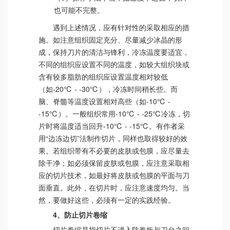
也可能不完整。
遇到上述情况，应有针对性的采取相应的措
施。如注意组织固定充分、尽量减少冰晶的形
成，保持刀片的清洁与锋利，冷冻温度要适宜，
不同的组织应设置不同的温度，如较大组织块或
含有较多脂肪的组织应设置温度相对较低
（如-20℃ - -30℃），冷冻时间稍长些。而
脑、脊髓等温度设置相对高些（如-10℃ -
-15℃）。一般组织常用-10℃ - -25℃冷冻，切
片时将温度适当回升-10℃ - -15℃。有作者采
用“边冻边切”法制作切片，同样也取得较好的效
果。若组织带有不必要的皮肤或包膜，应尽量去
除干净；如必须保留皮肤或包膜，应注意采取相
应的切片技术，如最好将皮肤或包膜的平面与刀
面垂直。此外，在切片时，应注意速度均匀。当
然，要做好这些，必须有一定的实践经验。
4、防止切片卷缩
切片卷缩是指切片不进入防卷板与刀台之间