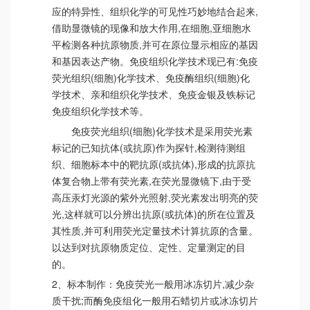
应的特异性、组织化学的可见性巧妙地结合起来,
借助显微镜的现像和放大作用,在细胞,亚细胞水
平检测各种抗原物质,并可在原位显示相应的基因
和基因表达产物。免疫组织化学技术现已有:免疫
荧光组织(细胞)化学技术、免疫酶组织(细胞)化
学技术、亲和组织化学技术、免疫金银及铁标记
免疫组织化学技术等。
免疫荧光组织(细胞)化学技术是采用荧光素
标记的已知抗体(或抗原)作为探针,检测待测组
织、细胞标本中的靶抗原(或抗体),形成的抗原抗
体复合物上带有荧光素,在荧光显微镜下,由于受
高压汞灯光源的紫外光照射,荧光素发出明亮的荧
光,这样就可以分辨出抗原(或抗体)的所在位置及
其性质,并可利用荧光定量技术计算抗原的含量。
以达到对抗原物质定位、定性、定量测定的目
的。
2、标本制作：免疫荧光一般用冰冻切片,减少杂
质干扰;而酶免疫组化一般用石蜡切片或冰冻切片