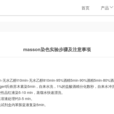
首页
产品
masson染色实验步骤及注意事项
无水乙醇Ⅰ10min-无水乙醇Ⅱ10min-95%酒精5min-90%酒精5min-80%
eigert氏铁苏木素染5min，自来水洗，1%的盐酸酒精分化数秒，自来水
性品红液染5-10 min，蒸馏水快速漂洗。
液处理约3-5 min。
色试剂盒内苯胺蓝液复染5min。