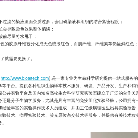
不过滤的染液里面杂质过多，会阻碍染液和组织的结合紧密程度；
长会导致染色效果整体偏淡；
酸前尽量将水甩干；
红色的胶原纤维被分化成无色或淡红色，而肌纤维、纤维素等仍呈鲜红色
色了就需要更换了。
：
http://www.bioaitech.com
),是一家专业为生命科学研究提供一站式服务
学等平台。提供各种组织生物样本技术服务、研发、产品开发、生产和销
级公共实验平台及国内知名高校生命科学研究实验室建立了广泛的合作关系
务还是分子生物学服务，尤其是具有丰富的免疫组化实验经验，公司拥有
和经验丰富的实验操作技术人员组成，并由主任级病理医生出具实验报告
实验技术、病理实验技术、荧光原位杂交技术等服务，并提供有关技术攻
务。