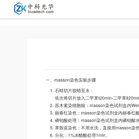
一、masson染色实验步骤
石蜡切片脱蜡至水：
依次将切片放入二甲苯Ⅰ20min-二甲苯Ⅱ20min-
苏木素染细胞核：masson染色试剂盒内W
丽春红染色：masson染色试剂盒内丽春红酸
磷钼酸处理：masson染色试剂盒内磷钼酸水溶
苯胺蓝染色：不用水洗，直接用masson染
分化：1%冰醋酸处理1min。