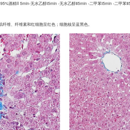
5%酒精II 5min-无水乙醇Ⅰ5min -无水乙醇Ⅱ5min -二甲苯Ⅰ5min 
肌纤维、纤维素和红细胞呈红色；细胞核呈蓝黑色。