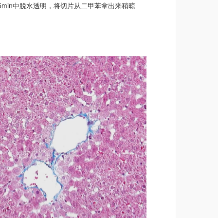
-二甲苯Ⅱ5min中脱水透明，将切片从二甲苯拿出来稍晾