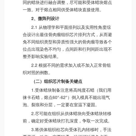
同的蜡块进行融合调整，尽可能和受体蜡块熔点
一致。对于熔点相同供受体蜡块直接使用。
2、微阵列设计
2.1 从物理学和平面排列以及实用性角度综
合设计出最佳骨肉瘤组织芯片排列方式，从而避
免不同组织类型和异质性强大的骨肉瘤导致各个
位点出现染色不均匀，点间距和行列间距出现不
整齐影响实验结果。
2.2 根据不同的需求加入或不加入正常骨组
织对照的例数。
（二）组织芯片制备关键点
1.受体蜡块制备注意将高纯度石蜡（我们用
徕卡石蜡，熔点60°-62°）倒入模具不能出现气
泡、裂痕和分层，一定要在室温下凝固。
2.尽可能在组织从供体蜡块向受体蜡块转移
前，确定好受体蜡块打孔深度，争取一次完成。
3.将供体组织柱芯向受体孔内转移时，手法