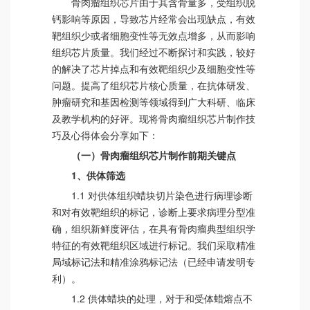
骨肉瘤组织芯片由于其含骨量多，受组织脱
钙影响等原因，导致芯片经常会出现缺点，有效
靶组织少或者细胞变性等无效点增多，从而影响
组织芯片质量。我们经过不断探讨和实践，较好
的解决了芯片掉点和有效靶组织少及细胞变性等
问题。提高了组织芯片核心质量，在抗体研发、
肿瘤研究和基因检测等领域得到广大科研、临床
及教学机构的好评。现将骨肉瘤组织芯片制作技
巧及心得体会分享如下：
（一）骨肉瘤组织芯片制作前期关键点
1、供体筛选
1.1 对供体组织蜡块切片染色进行病理诊断
和对有效靶组织的标记，诊断上要求病理分型准
确，组织新鲜度评估，在具有骨肉瘤典型组织学
特征的有效靶组织区域进行标记。我们采取精准
局域标记法和精准涂鸦标记法（已经申请发明专
利）。
1.2 供体蜡块的处理，对于和受体蜡熔点不