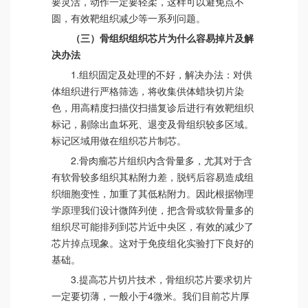
要灵活，动作一定要轻柔，这样可以避免点不
圆，有效靶组织减少等一系列问题。
（三）骨组织组织芯片为什么容易掉片及解
决办法
1.组织固定及处理的不好，解决办法：对供
体组织进行严格筛选，将收集供体蜡块切片染
色，用高精度扫描仪扫描复诊后进行有效靶组织
标记，剔除出血坏死、退变及骨组织较多区域。
标记区域用做在组织芯片制芯。
2.骨肉瘤芯片组织内含骨量多，尤其对于含
有软骨较多组织其粘附力差，脱钙后容易造成组
织细胞变性，加重了其低粘附力。因此根据物理
学原理我们设计微阵列使，把含骨或软骨量多的
组织尽可能排列到芯片近中央区，有效的减少了
芯片掉点现象。这对于免疫组化实验打下良好的
基础。
3.提高芯片切片技术，骨组织芯片要求切片
一定要切薄，一般小于4微米。我们目前芯片厚