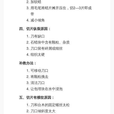
加软蜡
用毛笔将蜡片摊开压住，切2—3片即成
带
减小倾角
四、切片纵裂原因：
刀有缺口
石蜡块中含有颗粒、杂质
刀口留有碎屑或细丝
组织太硬
补救办法：
可移动刀口
将颗粒拽去
清洁刀口
让包埋块在水中浸泡
五、切片有横纹原因：
刀和台木的固定螺丝太松
刀口倾斜度太大