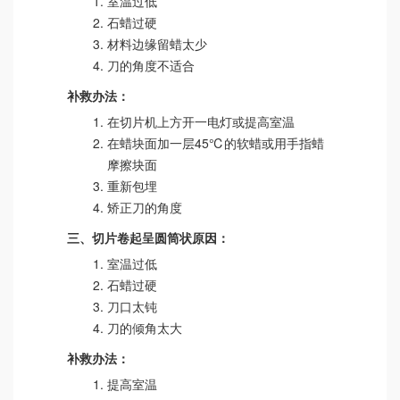
室温过低
石蜡过硬
材料边缘留蜡太少
刀的角度不适合
补救办法：
在切片机上方开一电灯或提高室温
在蜡块面加一层45℃的软蜡或用手指蜡
摩擦块面
重新包埋
矫正刀的角度
三、切片卷起呈圆筒状原因：
室温过低
石蜡过硬
刀口太钝
刀的倾角太大
补救办法：
提高室温