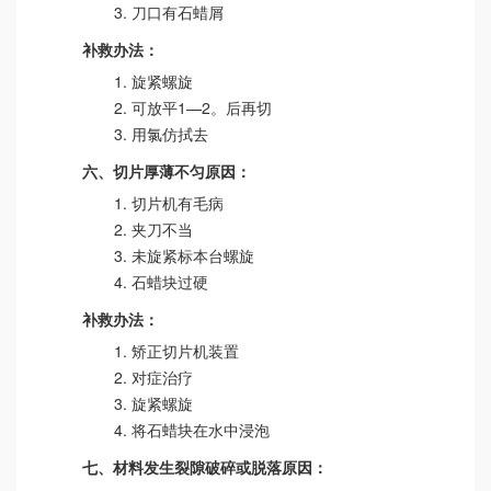
刀口有石蜡屑
补救办法：
旋紧螺旋
可放平1—2。后再切
用氯仿拭去
六、切片厚薄不匀原因：
切片机有毛病
夹刀不当
未旋紧标本台螺旋
石蜡块过硬
补救办法：
矫正切片机装置
对症治疗
旋紧螺旋
将石蜡块在水中浸泡
七、材料发生裂隙破碎或脱落原因：