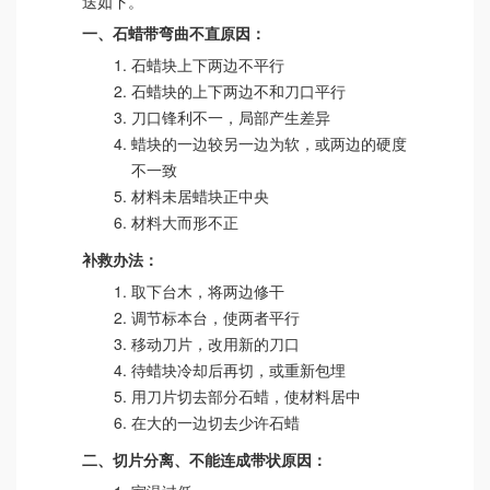
送如下。
一、石蜡带弯曲不直原因：
石蜡块上下两边不平行
石蜡块的上下两边不和刀口平行
刀口锋利不一，局部产生差异
蜡块的一边较另一边为软，或两边的硬度
不一致
材料未居蜡块正中央
材料大而形不正
补救办法：
取下台木，将两边修干
调节标本台，使两者平行
移动刀片，改用新的刀口
待蜡块冷却后再切，或重新包埋
用刀片切去部分石蜡，使材料居中
在大的一边切去少许石蜡
二、切片分离、不能连成带状原因：