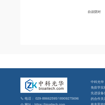
自设阴对
中科光华
免疫学实
先进设备
电话： 029-88662595/18909275696
的合作关
有丰富的
网址：https://bioaitech.com