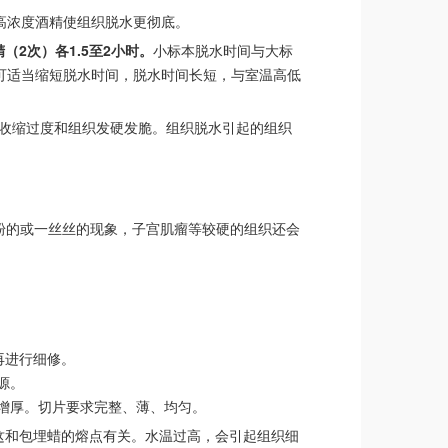
高浓度酒精使组织脱水更彻底。
（2次）各1.5至2小时。
小标本脱水时间与大标
可适当缩短脱水时间，脱水时间长短，与室温高低
织收缩过度和组织发硬发脆。组织脱水引起的组织
粉的或一丝丝的现象，子宫肌瘤等较硬的组织还会
再进行细修。
源。
增厚。切片要求完整、薄、均匀。
这和包埋蜡的熔点有关。水温过高，会引起组织细