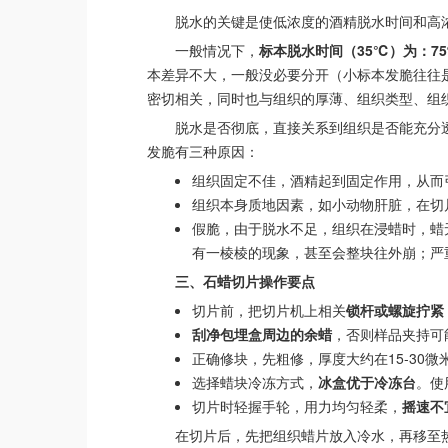
脱水的关键是使低浓度的酒精脱水时间和高
一般情况下，
标本脱水时间（35℃）为：75%
本差异不大，一般没必要分开（小标本发脆往往
密切相关，同时也与组织的厚薄、组织类型、组
脱水是否彻底，直接关系到组织是否能充分
发脆有三种原因：
组织固定不佳，酒精起到固定作用，从而
组织本身质地因素，如小动物肝脏，在切
假脆，由于脱水不足，组织在浸蜡时，蜡
有一棱棱的现象，甚至会整块往外崩；严
三、石蜡切片操作要点
切片前，把切片机上相关
锁杆或螺旋拧紧
刮净包埋盒周边的余蜡
，否则样品夹持可
正确修块，先粗修，厚度大约在15-30
选择蜡块冷冻方式，
冰盒优于冷冻台
。使
切片时轻握手轮，用力均匀轻柔，
摇速不
在切片后，先把组织蜡片放入冷水，再移至热