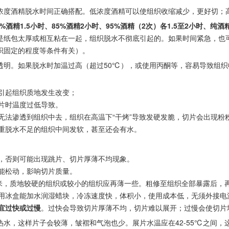
浓度酒精脱水时间正确搭配。低浓度酒精可以使组织收缩减少，更好切；
酒精1.5小时、85%酒精2小时、95%酒精（2次）各1.5至2小时、纯酒精
是纸包太厚或相互粘在一起，组织脱水不彻底引起的。如果时间紧急，也
织固定的程度等条件有关）。
透明。如果脱水时加温过高（超过50℃），或使用丙酮等，容易导致组
引起组织质地发生改变；
片时温度过低导致。
无法渗透到组织中去，组织在高温下“干烤”导致发硬发脆，切片会出现粉
重脱水不足的组织中间发软，甚至还会有水。
，否则可能出现跳片、切片厚薄不均现象。
能松动，影响切片质量。
微米，质地较硬的组织或较小的组织应再薄一些。粗修至组织全部暴露后，
用冰盒能加水润湿蜡块，冷冻速度快，体积小，使用成本低，无须外接电
宜过快或过慢
。过快会导致切片厚薄不均，切片难以展开；过慢会使切片
水，这样片子会较薄，皱褶和气泡也少。展片水温应在42-55℃之间，