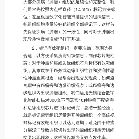
大部分疾病（肿瘤）组织的延续性和完整性，我
们通常先按照大点样直径（1.5mm）标记方法标
位；甚至根据数字化智能扫描提供的组织信息，
把组织细胞质量较好靶组织全部标记下，这样首
先保证疾病（肿瘤）的一致性；同时对于肿瘤出
现异质性做精准标记打下基础。
2，标记有效靶组织一定要准确，范围选择
合适，以方便采集所需组织信息，制作芯片靶柱
芯；对于肿瘤和癌或边缘组织芯片标记有效靶组
织，其难度在于癌旁或边缘组织往往和浸润性恶
性肿瘤距离很近，经常会出现交叉现象，如何避
免瘤中有癌瘤旁和边缘组织混杂，或癌瘤旁和边
缘组织内出现肿瘤组织。我们运用光镜结合数字
化智能扫描对300套不同器官40种肿瘤匹配癌旁
和边缘组织芯片进行标记研究，总结一些经验，
就是标记瘤旁组织尽量避开肿瘤组织一个高倍视
野标记有效靶组织可以达到逾期，避免由于肿瘤
分层浸润导致连续切片出现的瘤组织和瘤旁组织
交叉出现现象，这样可以减少无效点发生率。