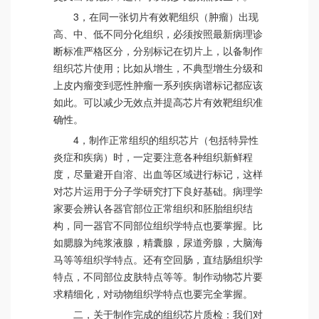
3，在同一张切片有效靶组织（肿瘤）出现
高、中、低不同分化组织，必须按照最新病理诊
断标准严格区分，分别标记在切片上，以备制作
组织芯片使用；比如从增生，不典型增生分级和
上皮内瘤变到恶性肿瘤一系列疾病谱标记都应该
如此。可以减少无效点并提高芯片有效靶组织准
确性。
4，制作正常组织的组织芯片（包括特异性
炎症和疾病）时，一定要注意各种组织新鲜程
度，尽量避开自溶、出血等区域进行标记，这样
对芯片运用于分子学研究打下良好基础。病理学
家要会辨认各器官部位正常组织和胚胎组织结
构，同一器官不同部位组织学特点也要掌握。比
如腮腺为纯浆液腺，精囊腺，尿道旁腺，大脑海
马等等组织学特点。还有空回肠，直结肠组织学
特点，不同部位皮肤特点等等。制作动物芯片要
求精细化，对动物组织学特点也要完全掌握。
二，关于制作完成的组织芯片质检：我们对