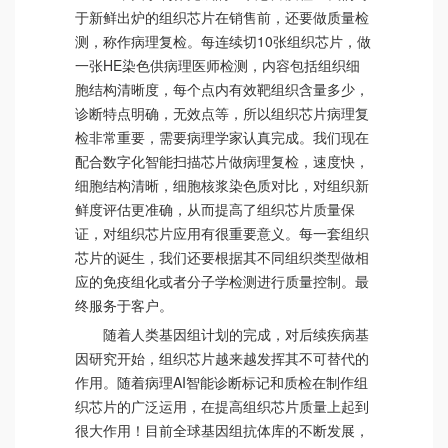
于新鲜出炉的组织芯片在销售前，还要做质量检
测，称作病理复检。每连续切10张组织芯片，做
一张HE染色供病理医师检测，内容包括组织细
胞结构清晰度，每个点内有效靶组织含量多少，
诊断特点明确，无效点等，所以组织芯片病理复
检非常重要，需要病理学家认真完成。我们现在
配合数字化智能扫描芯片做病理复检，速度快，
细胞结构清晰，细胞核浆染色质对比，对组织新
鲜度评估更准确，从而提高了组织芯片质量保
证，对组织芯片应用有很重要意义。每一套组织
芯片的诞生，我们还要根据其不同组织类型做相
应的免疫组化或者分子学检测进行质量控制。最
终服务于客户。
随着人类基因组计划的完成，对后续疾病基
因研究开始，组织芯片越来越发挥其不可替代的
作用。随着病理AI智能诊断标记和质检在制作组
织芯片的广泛运用，在提高组织芯片质量上起到
很大作用！目前全球基因组抗体库的不断发展，