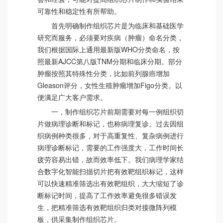
可靠性和稳定性有所帮助。
首先明确制作组织芯片是为临床和基础医学
研究而服务，必须要对疾病（肿瘤）命名分类，
我们根据国际上通用最新版WHO分类命名，按
照最新AJCC第八版TNM分期和临床分期。部分
肿瘤按照其特殊性分类，比如前列腺癌增加
Gleason评分，女性生殖肿瘤增加Figo分类。以
便满足广大客户需求。
一，制作组织芯片前期需要对每一例组织切
片做病理诊断和标记，也称病理复诊。过去因组
织病例种类很多，对于高重复性、复杂病例进行
病理诊断标记，需要的工作强度大，工作时间长
疲劳容易出错，故而效率低下。我们病理学家结
合数字化智能扫描切片把有效靶组织标记，这样
可以快速精准筛选出有效靶组织，大大缩短了诊
断标记时间，提高了工作效率避免很多错误发
生，把精准筛选有效靶组织归类对接微阵列模
板，供采集制作组织芯片。