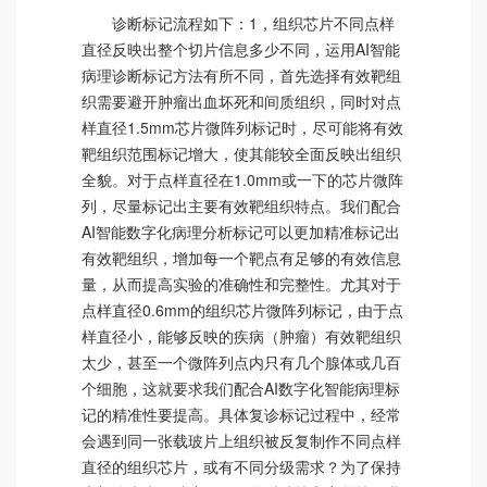
诊断标记流程如下：1，组织芯片不同点样
直径反映出整个切片信息多少不同，运用AI智能
病理诊断标记方法有所不同，首先选择有效靶组
织需要避开肿瘤出血坏死和间质组织，同时对点
样直径1.5mm芯片微阵列标记时，尽可能将有效
靶组织范围标记增大，使其能较全面反映出组织
全貌。对于点样直径在1.0mm或一下的芯片微阵
列，尽量标记出主要有效靶组织特点。我们配合
AI智能数字化病理分析标记可以更加精准标记出
有效靶组织，增加每一个靶点有足够的有效信息
量，从而提高实验的准确性和完整性。尤其对于
点样直径0.6mm的组织芯片微阵列标记，由于点
样直径小，能够反映的疾病（肿瘤）有效靶组织
太少，甚至一个微阵列点内只有几个腺体或几百
个细胞，这就要求我们配合AI数字化智能病理标
记的精准性要提高。具体复诊标记过程中，经常
会遇到同一张载玻片上组织被反复制作不同点样
直径的组织芯片，或有不同分级需求？为了保持