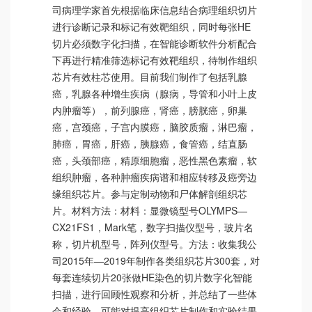
司病理学家首先根据临床信息结合病理组织切片
进行诊断记录和标记有效靶组织，同时每张HE
切片必须数字化扫描，在智能诊断软件分析配合
下再进行精准筛选标记有效靶组织，待制作组织
芯片有效柱芯使用。目前我们制作了包括乳腺
癌，乳腺各种增生疾病（腺病，导管和小叶上皮
内肿瘤等），前列腺癌，肾癌，膀胱癌，卵巢
癌，宫颈癌，子宫内膜癌，脑胶质瘤，淋巴瘤，
肺癌，胃癌，肝癌，胰腺癌，食管癌，结直肠
癌，头颈部癌，精原细胞瘤，恶性黑色素瘤，软
组织肿瘤，各种肿瘤疾病谱和相应转移及癌旁边
缘组织芯片。参与定制动物和尸体解剖组织芯
片。材料方法：材料：显微镜型号OLYMPS—
CX21FS1，Mark笔，数字扫描仪型号，玻片名
称，切片机型号，阵列仪型号。方法：收集我公
司2015年—2019年制作各类组织芯片300套，对
每套连续切片20张做HE染色的切片数字化智能
扫描，进行回顾性观察和分析，并总结了一些体
会和经验，可能对提高组织芯片制作和实验结果