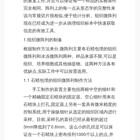
的重复工作,并且可以保证每一个样品的实验条件
完全相同。阵列上的每一点从形态学的完整性来
说与常规切片很相似,便于统计分析。组织微阵列
现在已经成为进一步从病理组织标本中快速获取
信息的有效工具。
1.组织微阵列的制备
根据制作方法来分,微阵列主要有石蜡包埋的组织
微阵列和冰冻微阵列两种。样品来源不限,可以是
组织、培养细胞或其他抽提物。这两种方法各有
优缺点,实际工作中可以按需选用。
1.1 石蜡包埋的组织微阵列制作方法
手工制作的装置主要包括两根中空的细针和
一个精确固定石蜡块的固定器。空心细针用来在
石蜡块上打孔,固定器上另有一套具有微米精度的
控制系统,用于操纵细针从选定的组织区域内进行
采样。目前,采样孔的直径已经从最初的超过
3mm降低到了0.6mm。这么小的孔径足可以保
证在一个石蜡块上密布排列1000个以上的点,并