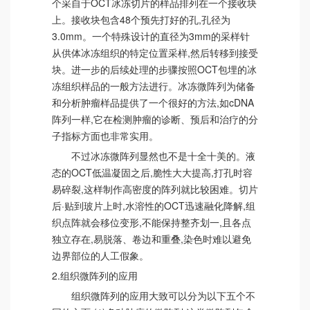
个采自于OCT冰冻切片的样品排列在一个接收块
上。接收块包含48个预先打好的孔,孔径为
3.0mm。一个特殊设计的直径为3mm的采样针
从供体冰冻组织的特定位置采样,然后转移到接受
块。进一步的后续处理的步骤按照OCT包埋的冰
冻组织样品的一般方法进行。冰冻微阵列为储备
和分析肿瘤样品提供了一个很好的方法,如cDNA
阵列一样,它在检测肿瘤的诊断、预后和治疗的分
子指标方面也非常实用。
不过冰冻微阵列显然也不是十全十美的。液
态的OCT低温凝固之后,脆性大大提高,打孔时容
易碎裂,这样制作高密度的阵列就比较困难。切片
后·贴到玻片上时,水溶性的OCT迅速融化降解,组
织点阵就会移位变形,不能保持整齐划一,且各点
独立存在,易脱落、卷边和重叠,染色时难以避免
边界部位的人工假象。
2.组织微阵列的应用
组织微阵列的应用大致可以分为以下五个不