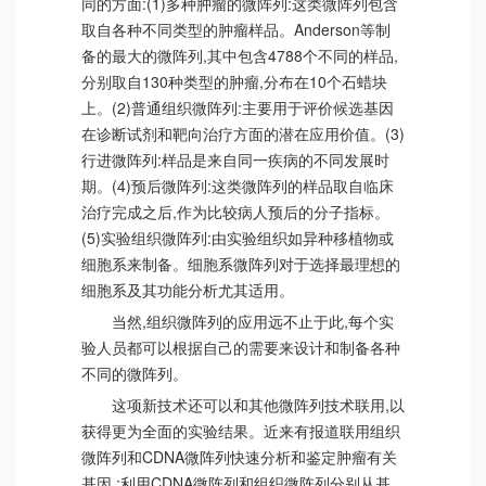
同的方面:(1)多种肿瘤的微阵列:这类微阵列包含
取自各种不同类型的肿瘤样品。Anderson等制
备的最大的微阵列,其中包含4788个不同的样品,
分别取自130种类型的肿瘤,分布在10个石蜡块
上。(2)普通组织微阵列:主要用于评价候选基因
在诊断试剂和靶向治疗方面的潜在应用价值。(3)
行进微阵列:样品是来自同一疾病的不同发展时
期。(4)预后微阵列:这类微阵列的样品取自临床
治疗完成之后,作为比较病人预后的分子指标。
(5)实验组织微阵列:由实验组织如异种移植物或
细胞系来制备。细胞系微阵列对于选择最理想的
细胞系及其功能分析尤其适用。
当然,组织微阵列的应用远不止于此,每个实
验人员都可以根据自己的需要来设计和制备各种
不同的微阵列。
这项新技术还可以和其他微阵列技术联用,以
获得更为全面的实验结果。近来有报道联用组织
微阵列和CDNA微阵列快速分析和鉴定肿瘤有关
基因 ;利用CDNA微阵列和组织微阵列分别从基