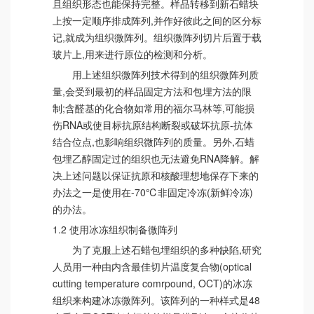
且组织形态也能保持完整。样品转移到新石蜡块
上按一定顺序排成阵列,并作好彼此之间的区分标
记,就成为组织微阵列。组织微阵列切片后置于载
玻片上,用来进行原位的检测和分析。
用上述组织微阵列技术得到的组织微阵列质
量,会受到最初的样品固定方法和包埋方法的限
制;含醛基的化合物如常用的福尔马林等,可能损
伤RNA或使目标抗原结构断裂或破坏抗原-抗体
结合位点,也影响组织微阵列的质量。另外,石蜡
包埋乙醇固定过的组织也无法避免RNA降解。解
决上述问题以保证抗原和核酸理想地保存下来的
办法之一是使用在-70℃非固定冷冻(新鲜冷冻)
的办法。
1.2 使用冰冻组织制备微阵列
为了克服上述石蜡包埋组织的多种缺陷,研究
人员用一种由内含最佳切片温度复合物(optical
cutting temperature comrpound, OCT)的冰冻
组织来构建冰冻微阵列。该阵列的一种样式是48