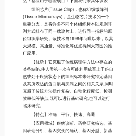
么？都应用于哪些项目？下面我们来具体谈谈
组织芯片(Tissue Chip)，也称组织微阵列
(Tissue Microarrays)，是生物芯片技术的一个
重要分支，是将许多不同个体组织标本以规则阵
列方式排布于同一载玻片上，进行同一指标的原
位组织学研究。该技术自1998年问世以来，以其
大规模、高通量、标准化等优点得到大范围的推
广应用。
【优势】它克服了传统病理学方法中存在的
某些缺陷,使人类第一次有可能利用成百上千份自
然或处于疾病状态下的组织标本来研究特定基因
及其所表达的蛋白质与疾病之间的相关关系,同时
克服了传统方法操作复杂、自动化程度低、检测
效率低等缺点,既可以进行基础研究,也可以进行
临床研究。
【特点】准确、平行、快速、高通
【应用领域】疾病诊断、药物研究筛选、基
因表达分析、基因突变的确认、基因分型、新基