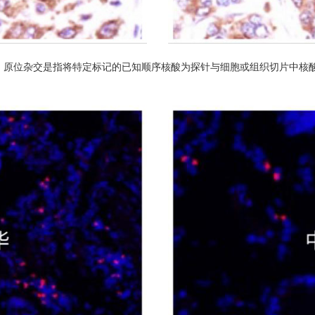
交：原位杂交是指将特定标记的已知顺序核酸为探针与细胞或组织切片中核