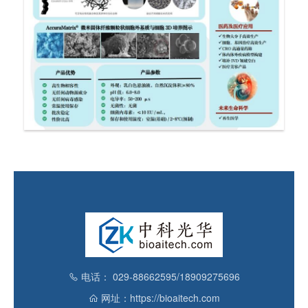
电话： 029-88662595/18909275696
网址：https://bioaitech.com