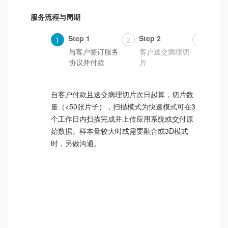
服务流程与周期
Step 1
Step 2
Step
1
2
3
与客户签订服务
客户送交病理切
病理
协议并付款
片
扫描
自客户付款且送交病理切片次日起算，切片数
量（<50张片子），扫描模式为快速模式可在3
个工作日内扫描完成并上传应用系统或交付原
始数据。样本量较大时或需要融合或3D模式
时，另做沟通。