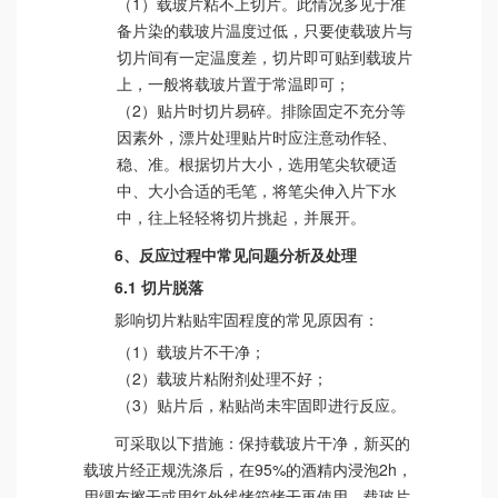
（1）载玻片粘不上切片。此情况多见于准
备片染的载玻片温度过低，只要使载玻片与
切片间有一定温度差，切片即可贴到载玻片
上，一般将载玻片置于常温即可；
（2）贴片时切片易碎。排除固定不充分等
因素外，漂片处理贴片时应注意动作轻、
稳、准。根据切片大小，选用笔尖软硬适
中、大小合适的毛笔，将笔尖伸入片下水
中，往上轻轻将切片挑起，并展开。
6、反应过程中常见问题分析及处理
6.1 切片脱落
影响切片粘贴牢固程度的常见原因有：
（1）载玻片不干净；
（2）载玻片粘附剂处理不好；
（3）贴片后，粘贴尚未牢固即进行反应。
可采取以下措施：保持载玻片干净，新买的
载玻片经正规洗涤后，在95%的酒精内浸泡2h，
用绸布擦干或用红外线烤箱烤干再使用。载玻片