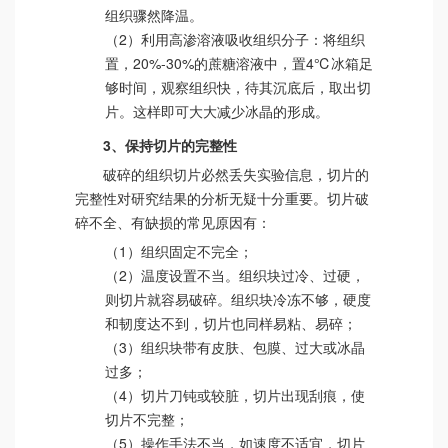
组织骤然降温。
（2）利用高渗溶液吸收组织分子：将组织
置，20%-30%的蔗糖溶液中，置4℃冰箱足
够时间，观察组织快，待其沉底后，取出切
片。这样即可大大减少冰晶的形成。
3、保持切片的完整性
破碎的组织切片必然丢失实验信息，切片的
完整性对研究结果的分析无疑十分重要。切片破
碎不全、有缺损的常见原因有：
（1）组织固定不完全；
（2）温度设置不当。组织块过冷、过硬，
则切片就容易破碎。组织块冷冻不够，硬度
和韧度达不到，切片也同样易粘、易碎；
（3）组织块带有皮肤、包膜、过大或冰晶
过多；
（4）切片刀钝或较脏，切片出现刮痕，使
切片不完整；
（5）操作手法不当，如速度不适宜，切片