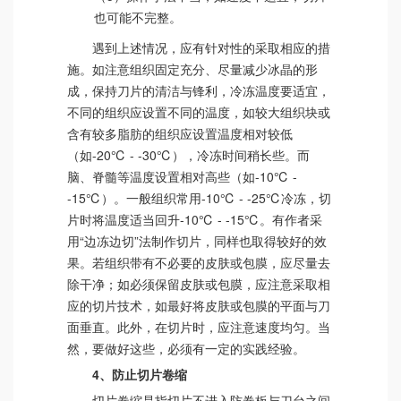
也可能不完整。
遇到上述情况，应有针对性的采取相应的措
施。如注意组织固定充分、尽量减少冰晶的形
成，保持刀片的清洁与锋利，冷冻温度要适宜，
不同的组织应设置不同的温度，如较大组织块或
含有较多脂肪的组织应设置温度相对较低
（如-20℃ - -30℃），冷冻时间稍长些。而
脑、脊髓等温度设置相对高些（如-10℃ -
-15℃）。一般组织常用-10℃ - -25℃冷冻，切
片时将温度适当回升-10℃ - -15℃。有作者采
用“边冻边切”法制作切片，同样也取得较好的效
果。若组织带有不必要的皮肤或包膜，应尽量去
除干净；如必须保留皮肤或包膜，应注意采取相
应的切片技术，如最好将皮肤或包膜的平面与刀
面垂直。此外，在切片时，应注意速度均匀。当
然，要做好这些，必须有一定的实践经验。
4、防止切片卷缩
切片卷缩是指切片不进入防卷板与刀台之间