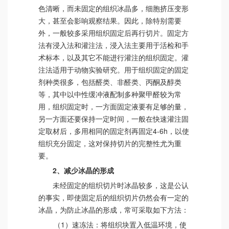
色清晰，而未固定的组织冰晶多，细胞挤压变形
大，甚至会影响观察结果。因此，除特别需要
外，一般较多采用组织固定后再行切片。固定方
法有浸入法和灌注法，浸入法主要用于活检和手
术标本，以及其它不能进行灌注的组织固定。灌
注法适用于动物实验研究。用于组织固定的固定
剂种类很多，包括醛类、非醛类、丙酮及醇类
等，其中以中性缓冲液配制多种聚甲醛较为常
用，组织固定时，一方面固定液要有足够的量，
另一方面还要保持一定时间，一般在快速灌注固
定取材后，多用相同的固定剂再固定4-6h，以使
组织充分固定，这对保持切片的完整性尤为重
要。
2、减少冰晶的形成
未经固定的组织切片时冰晶较多，这是公认
的事实，即使固定后的组织切片仍然会有一定的
冰晶，为防止冰晶的形成，常可采取如下方法：
（1）速冻法：将组织块置入低温环境，使