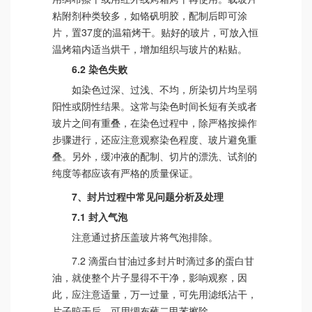
粘附剂种类较多，如铬矾明胶，配制后即可涂
片，置37度的温箱烤干。贴好的玻片，可放入恒
温烤箱内适当烘干，增加组织与玻片的粘贴。
6.2 染色失败
如染色过深、过浅、不均，所染切片均呈弱
阳性或阴性结果。这常与染色时间长短有关或者
玻片之间有重叠，在染色过程中，除严格按操作
步骤进行，还应注意观察染色程度、玻片避免重
叠。另外，缓冲液的配制、切片的漂洗、试剂的
纯度等都应该有严格的质量保证。
7、封片过程中常见问题分析及处理
7.1 封入气泡
注意通过挤压盖玻片将气泡排除。
7.2 滴蛋白甘油过多封片时滴过多的蛋白甘
油，就使整个片子显得不干净，影响观察，因
此，应注意适量，万一过量，可先用滤纸沾干，
片子晾干后，可用绸布蘸二甲苯擦除。