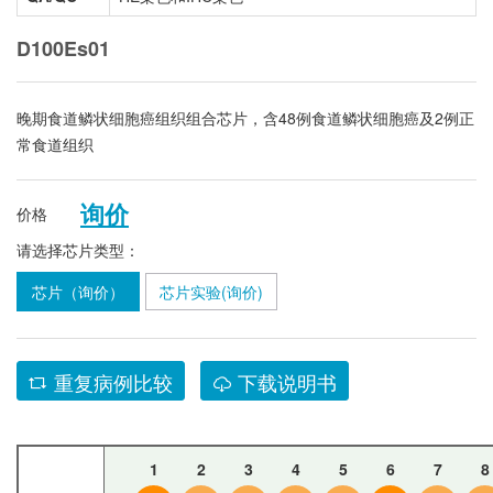
D100Es01
晚期食道鳞状细胞癌组织组合芯片，含48例食道鳞状细胞癌及2例正
常食道组织
询价
价格
请选择芯片类型：
芯片（询价）
芯片实验(询价)
重复病例比较
下载说明书
1
2
3
4
5
6
7
8