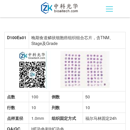
D100Es01
晚期食道鳞状细胞癌组织组合芯片，含TNM、
Stage及Grade
点数
100
例数
50
行数
10
列数
10
点样直径
1.0mm
组织固定方式
福尔马林固定24h
QA/QC
HE染色和IHC染色