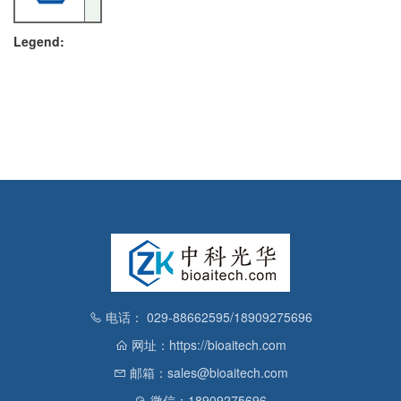
Legend:
电话： 029-88662595/18909275696
网址：https://bioaitech.com
邮箱：sales@bioaitech.com
微信：18909275696