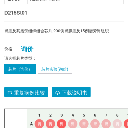
D215St01
胃癌及其瘤旁组织组合芯片,200例胃腺癌及15例瘤旁胃组织
询价
价格
请选择芯片类型：
芯片（询价）
芯片实验(询价)
重复病例比较
下载说明书
1
2
3
4
5
6
7
8
A
胃
胃
胃
胃
胃
胃
胃
胃