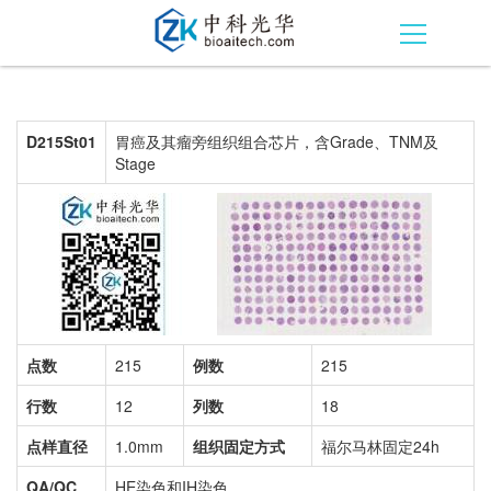
D215St01
胃癌及其瘤旁组织组合芯片，含Grade、TNM及
Stage
点数
215
例数
215
行数
12
列数
18
点样直径
1.0mm
组织固定方式
福尔马林固定24h
QA/QC
HE染色和IH染色