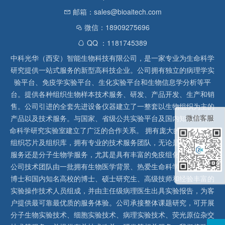
邮箱：sales@bioaitech.com
微信：18909275696
QQ ：1181745389
中科光华（西安）智能生物科技有限公司，是一家专业为生命科学
研究提供一站式服务的新型高科技企业。公司拥有独立的病理学实
验平台、免疫学实验平台、生化实验平台和生物信息学分析等平
台。提供各种组织生物样本技术服务、研发、产品开发、生产和销
售。公司引进的全套先进设备仪器建立了一整套以生物组织为主的
微信客服
产品以及技术服务。与国家、省级公共实验平台及国内知名高校生
命科学研究实验室建立了广泛的合作关系。 拥有庞大的石蜡、冰冻
组织芯片及组织库，拥有专业的技术服务团队，无论是形态病理学
服务还是分子生物学服务，尤其是具有丰富的免疫组化实验经验，
公司技术团队由一批拥有生物医学背景、热爱生命科学研究的留美
博士和国内知名高校的博士、硕士研究生、高级技师和经验丰富的
实验操作技术人员组成，并由主任级病理医生出具实验报告，为客
户提供最可靠最优质的服务体验。公司承接整体课题研究，可开展
分子生物实验技术、细胞实验技术、病理实验技术、荧光原位杂交