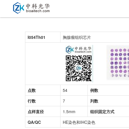
I054Th01
胸腺瘤组织芯片
点数
54
例数
行数
7
列数
点样直径
1.5mm
组织固定方式
QA/QC
HE染色和IHC染色