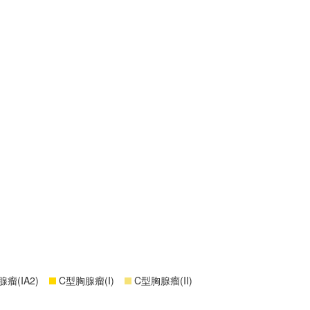
瘤(IA2)
C型胸腺瘤(I)
C型胸腺瘤(II)