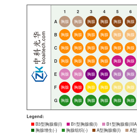
1
2
3
4
5
6
A
胸腺
胸腺
胸腺
胸腺
胸腺
胸腺
B
胸腺
胸腺
胸腺
胸腺
胸腺
胸腺
C
胸腺
胸腺
胸腺
胸腺
胸腺
胸腺
D
胸腺
胸腺
胸腺
胸腺
胸腺
胸腺
E
胸腺
胸腺
胸腺
胸腺
胸腺
胸腺
F
胸腺
胸腺
胸腺
胸腺
胸腺
胸腺
G
胸腺
胸腺
胸腺
胸腺
胸腺
胸腺
Legend:
B3型胸腺瘤(I)
B1型胸腺瘤(I)
B1型胸腺瘤(IIIA
胸腺增生(-)
胸腺组织(-)
A型胸腺瘤(I)
A型胸