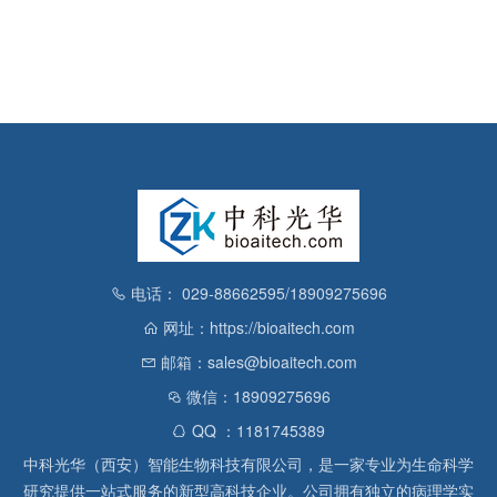
电话： 029-88662595/18909275696
网址：https://bioaitech.com
邮箱：sales@bioaitech.com
微信：18909275696
QQ ：1181745389
中科光华（西安）智能生物科技有限公司，是一家专业为生命科学
研究提供一站式服务的新型高科技企业。公司拥有独立的病理学实