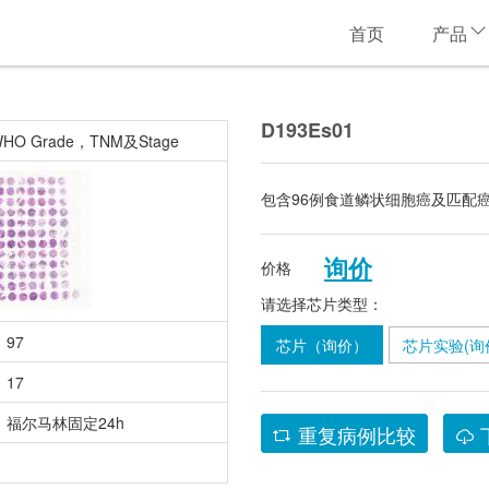
首页
产品
D193Es01
Grade，TNM及Stage
包含96例食道鳞状细胞癌及匹配
询价
价格
请选择芯片类型：
97
芯片（询价）
芯片实验(询
17
福尔马林固定24h
重复病例比较