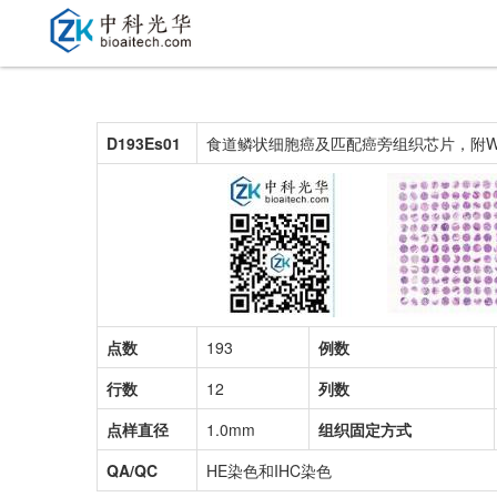
D193Es01
食道鳞状细胞癌及匹配癌旁组织芯片，附WHO 
点数
193
例数
行数
12
列数
点样直径
1.0mm
组织固定方式
QA/QC
HE染色和IHC染色