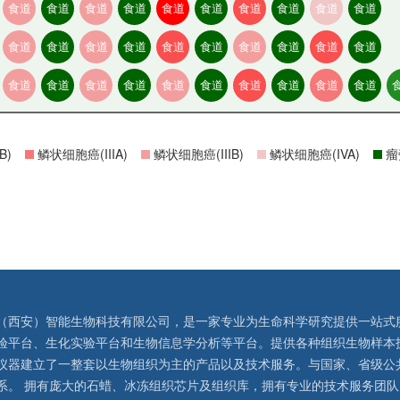
食道
食道
食道
食道
食道
食道
食道
食道
食道
食道
食道
食道
食道
食道
食道
食道
食道
食道
食道
食道
食道
食道
食道
食道
食道
食道
食道
食道
食道
食道
B)
鳞状细胞癌(IIIA)
鳞状细胞癌(IIIB)
鳞状细胞癌(IVA)
瘤
（西安）智能生物科技有限公司，是一家专业为生命科学研究提供一站式
验平台、生化实验平台和生物信息学分析等平台。提供各种组织生物样本
仪器建立了一整套以生物组织为主的产品以及技术服务。与国家、省级公
系。 拥有庞大的石蜡、冰冻组织芯片及组织库，拥有专业的技术服务团