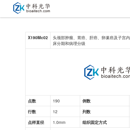
X190Mc02
头颈部肿瘤、胃癌、肝癌、卵巢癌及子宫内
床分期和病理分级
点数
190
例数
行数
12
列数
点样直径
1.0mm
组织固定方式