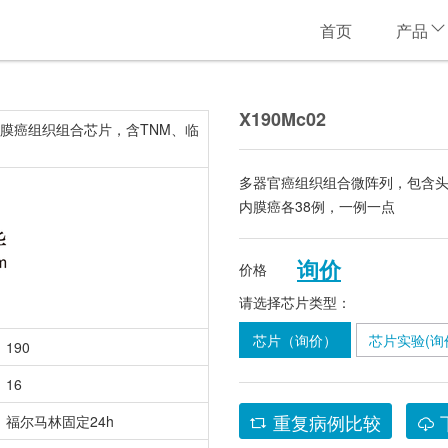
首页
产品
X190Mc02
膜癌组织组合芯片，含TNM、临
多器官癌组织组合微阵列，包含
内膜癌各38例，一例一点
询价
价格
请选择芯片类型：
芯片（询价）
芯片实验(询
190
16
重复病例比较
福尔马林固定24h