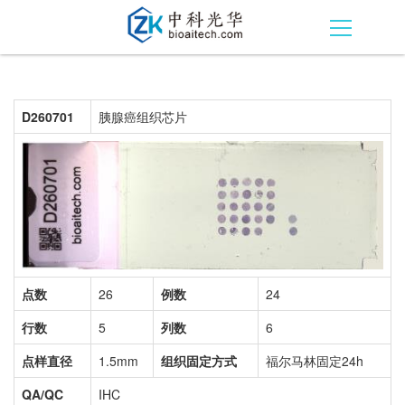
D260701
胰腺癌组织芯片
点数
26
例数
24
行数
5
列数
6
点样直径
1.5mm
组织固定方式
福尔马林固定24h
QA/QC
IHC