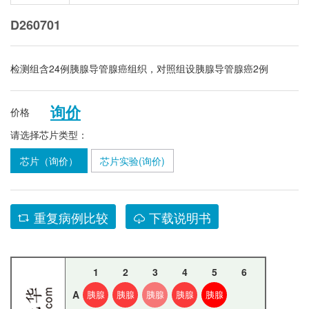
D260701
检测组含24例胰腺导管腺癌组织，对照组设胰腺导管腺癌2例
询价
价格
请选择芯片类型：
芯片（询价）
芯片实验(询价)
重复病例比较
下载说明书
1
2
3
4
5
6
A
胰腺
胰腺
胰腺
胰腺
胰腺