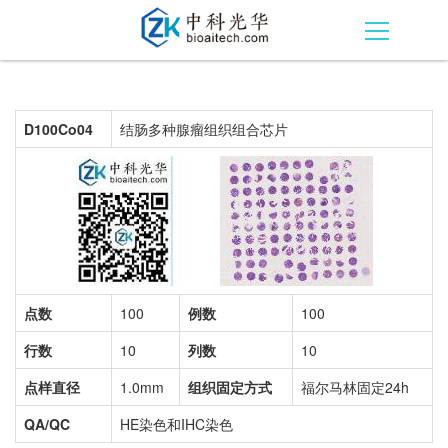
D100Co04
结肠多种腺瘤组织组合芯片
点数
100
例数
100
行数
10
列数
10
点样直径
1.0mm
组织固定方式
福尔马林固定24h
QA/QC
HE染色和IHC染色