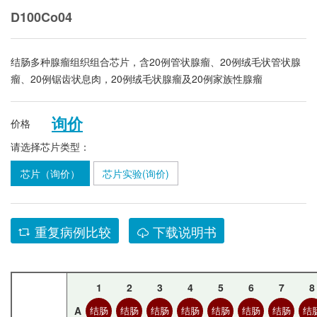
D100Co04
结肠多种腺瘤组织组合芯片，含20例管状腺瘤、20例绒毛状管状腺
瘤、20例锯齿状息肉，20例绒毛状腺瘤及20例家族性腺瘤
询价
价格
请选择芯片类型：
芯片（询价）
芯片实验(询价)
重复病例比较
下载说明书
1
2
3
4
5
6
7
8
A
结肠
结肠
结肠
结肠
结肠
结肠
结肠
结