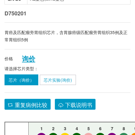
D750201
胃癌及匹配瘤旁胃组织芯片，含胃腺癌级匹配瘤旁胃组织35例及正
常胃组织5例
询价
价格
请选择芯片类型：
芯片（询价）
芯片实验(询价)
重复病例比较
下载说明书
1
2
3
4
5
6
7
8