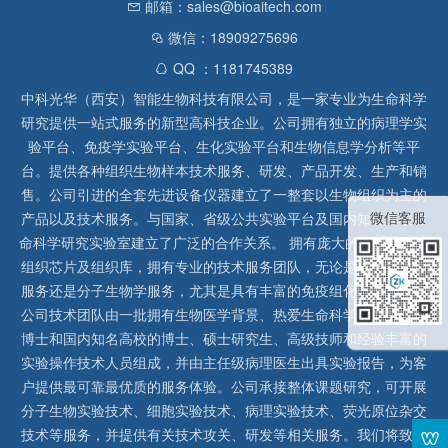
邮箱：sales@bioaitech.com
微信：18909275696
QQ ：1181745389
中科光华（西安）智能生物科技有限公司，是一家专业为生命科学
研究提供一站式服务的新型高科技企业。公司拥有独立的病理学实
验平台、免疫学实验平台、生化实验平台和生物信息学分析等平
台。提供各种组织生物样本技术服务、研发、产品开发、生产和销
售。公司引进的全套先进设备仪器建立了一整套以生物组织为主的
微信客服
产品以及技术服务。与国家、省级公共实验平台及国内知名高校生
命科学研究实验室建立了广泛的合作关系。 拥有庞大的石蜡、冰冻
组织芯片及组织库，拥有专业的技术服务团队，无论是形态病理学
服务还是分子生物学服务，尤其是具有丰富的免疫组化实验经验，
公司技术团队由一批拥有生物医学背景、热爱生命科学研究的留美
博士和国内知名高校的博士、硕士研究生、高级技师和经验丰富的
实验操作技术人员组成，并由主任级病理医生出具实验报告，为客
户提供最可靠最优质的服务体验。公司承接整体课题研究，可开展
分子生物实验技术、细胞实验技术、病理实验技术、荧光原位杂交
技术等服务，并提供有关技术攻关、研发等相关服务。我们将致力