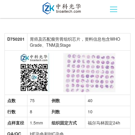
D750201
胃癌及匹配瘤旁胃组织芯片，资料信息包含WHO
Grade、TNM及Stage
点数
75
例数
40
行数
8
列数
10
点样直径
1.5mm
组织固定方式
福尔马林固定24h
QA/QC
HE染色和IHC染色