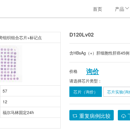
首页
产品
D120Lv02
瘤旁组织组合芯片+标记点
含HBsAg（+）肝细胞性肝癌45
询价
价格
请选择芯片类型：
57
芯片（询价）
芯片实验(询
12
福尔马林固定24h
重复病例比较