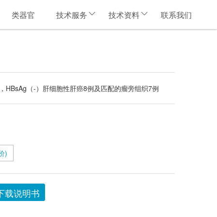
类器官
技术服务
技术资料
联系我们
例，HBsAg（-）肝细胞性肝癌8例及匹配的瘤旁组织7例
价)
下载说明书