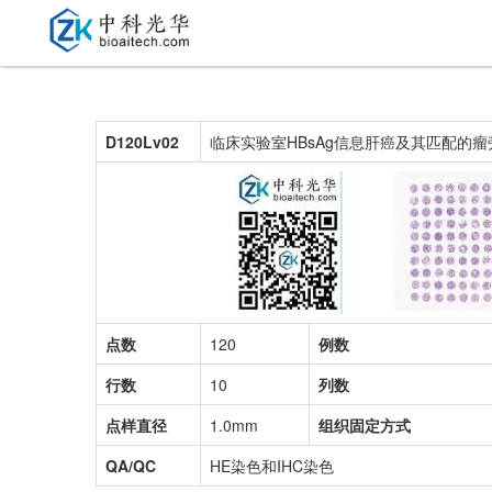
D120Lv02
临床实验室HBsAg信息肝癌及其匹配的
点数
120
例数
行数
10
列数
点样直径
1.0mm
组织固定方式
QA/QC
HE染色和IHC染色