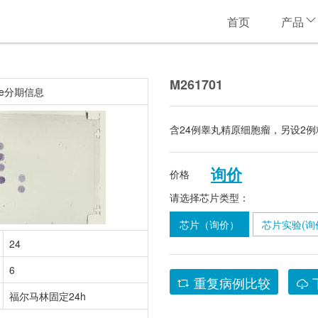
首页
产品
M261701
ge分期信息
含24例睾丸精原细胞瘤，另设2
询价
价格
请选择芯片类型：
芯片（询价）
芯片实验(询
24
6
重复病例比较
福尔马林固定24h