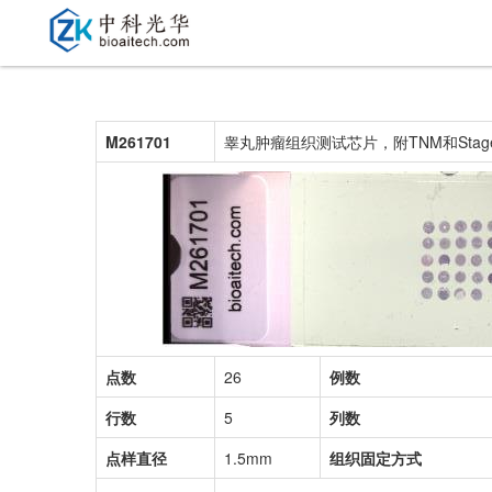
M261701
睾丸肿瘤组织测试芯片，附TNM和Sta
点数
26
例数
行数
5
列数
点样直径
1.5mm
组织固定方式